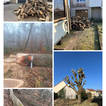
En cochant cette case, vous consentez à recevoir nos propositions commerciales à
l'adresse email indiqué ci-dessus. Vous pouvez vous désinscrire à tout moment en
utilisant
le formulaire de désinscription
.
INSCRIPTION