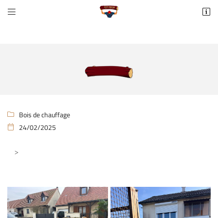


" />
https://maps.app.goo.gl/TyCSKauprCWqeVNU8
77370 Fontains
06 65 60 65 90
Bois de chauffage

24/02/2025

Adresse email de réception

Recopier le code ci-contre

Rafraîchir le captcha
