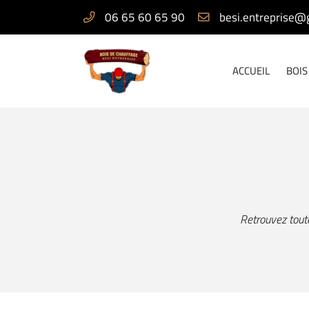
06 65 60 65 90
https://maps.app.goo.gl/TyCSKauprCWqeVNU8
77370 Fontains
06 65 60 65 90
ACCUEIL
BOIS
Retrouvez toute
Adresse email de réception
