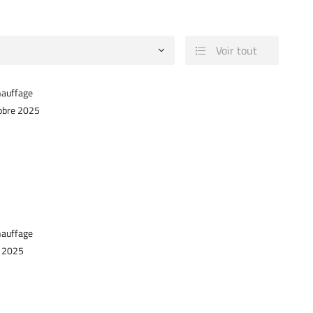
Voir tout

à l'adresse
le formulaire
hauffage
obre 2025
hauffage
n 2025