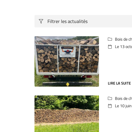
Recopier le code ci-contre

Rafraîchir le captcha

Filtrer les actualités

En cochant cette case, vous consentez à recevoir nos propositions commerciales 
email indiqué ci-dessus. Vous pouvez vous désinscrire à tout moment en utilisant
Bois de c

de désinscription
.
Le 13 oct

INSCRIPTION
LIRE LA SUITE
Bois de c

Le 10 jui
