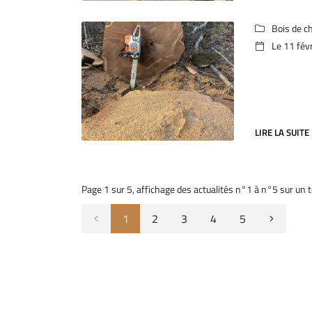
Bois de c

Le 11 fév

LIRE LA SUITE
Page 1 sur 5,
affichage des actualités
n°1 à n°5 sur un t
1
2
3
4
5