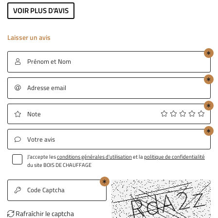
GAGE - ABATTAGE
VOIR PLUS D'AVIS
06 65 60 65 9
ESPACES VERTS
Laisser un avis
OS RÉALISATIONS
Prénom et Nom

ACTUALITÉS
Rejoignez-nous 
Adresse email

AVIS
CONTACT
Note

Votre avis

J'accepte les
conditions générales d'utilisation
et la
politique de confidentialité
du site
BOIS DE CHAUFFAGE
Code Captcha

Rafraîchir le captcha
