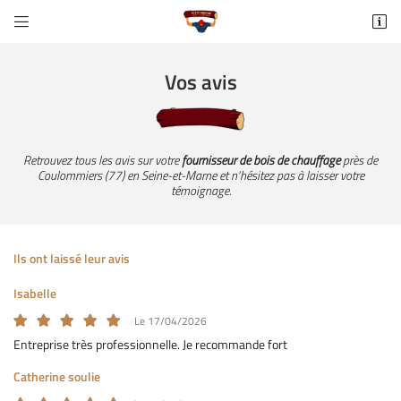


https://maps.app.goo.gl/TyCSKauprCWqeVNU8
77370 Fontains
Vos avis
06 65 60 65 90
Retrouvez tous les avis sur votre
fournisseur de bois de chauffage
près de
Coulommiers (77) en Seine-et-Marne et n’hésitez pas à laisser votre
témoignage.
Ils ont laissé leur avis
Adresse email de réception

Isabelle
Le 17/04/2026
Recopier le code ci-contre

Entreprise très professionnelle. Je recommande fort
Rafraîchir le captcha

Catherine soulie