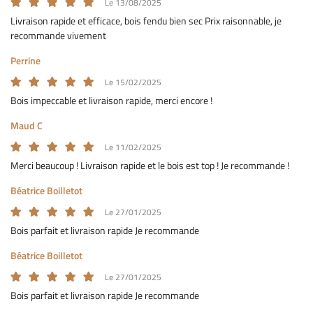
Le 13/08/2025
Livraison rapide et efficace, bois fendu bien sec Prix raisonnable, je
recommande vivement
Perrine
En cochant cette case, vous consentez à recevoir nos propositions commerciales à
l'adresse email indiqué ci-dessus. Vous pouvez vous désinscrire à tout moment en
Le 15/02/2025
utilisant
le formulaire de désinscription
.
Bois impeccable et livraison rapide, merci encore !
INSCRIPTION
Maud C
Le 11/02/2025
Merci beaucoup ! Livraison rapide et le bois est top ! Je recommande !
Béatrice Boilletot
Le 27/01/2025
Bois parfait et livraison rapide Je recommande
Béatrice Boilletot
ACCUEIL
Une question
Le 27/01/2025
IS DE CHAUFFAGE
Bois parfait et livraison rapide Je recommande