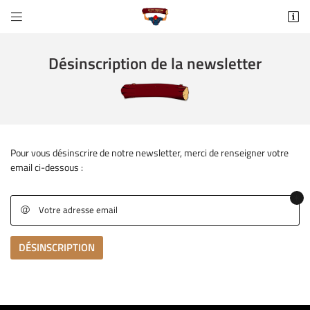


https://maps.app.goo.gl/TyCSKauprCWqeVNU8
77370 Fontains
Désinscription de la newsletter
06 65 60 65 90
Pour vous désinscrire de notre newsletter, merci de renseigner votre
email ci-dessous :
Votre adresse email
Adresse email de réception


ACCUEIL
Une question
DÉSINSCRIPTION
IS DE CHAUFFAGE
Recopier le code ci-contre

Rafraîchir le captcha
GAGE - ABATTAGE

06 65 60 65 9