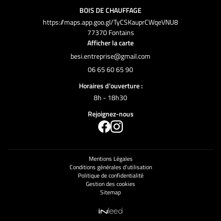
ESPACES VERTS
BOIS DE CHAUFFAGE
https://maps.app.goo.gl/TyCSKauprCWqeVNU8
OS RÉALISATIONS
77370 Fontains
Afficher la carte
ACTUALITÉS
En cochant cette case, vous consentez à recevoir nos propositions commerciales à
l'adresse email indiqué ci-dessus. Vous pouvez vous désinscrire à tout moment en
Rejoignez-nous 
utilisant
le formulaire de désinscription
.
AVIS
06 65 60 65 90
INSCRIPTION
Horaires d'ouverture :
CONTACT
8h - 18h30
Rejoignez-nous
Mentions Légales
Conditions générales d'utilisation
Politique de confidentialité
Gestion des cookies
Sitemap