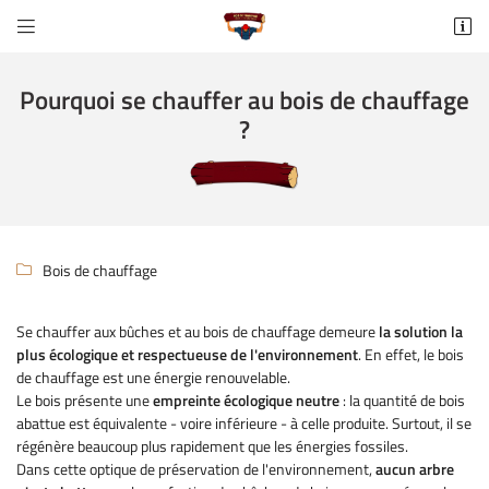


https://maps.app.goo.gl/TyCSKauprCWqeVNU8
77370 Fontains
Pourquoi se chauffer au bois de chauffage
06 65 60 65 90
?
Bois de chauffage

Se chauffer aux bûches et au bois de chauffage demeure
la
solution la
Adresse email de réception

plus écologique
et respectueuse de l'environnement
. En effet, le bois
de chauffage est une énergie renouvelable.
Recopier le code ci-contre
Le bois présente une
empreinte écologique neutre
: la quantité de bois

abattue est équivalente - voire inférieure - à celle produite. Surtout, il se
Rafraîchir le captcha
régénère beaucoup plus rapidement que les énergies fossiles.

Dans cette optique de préservation de l'environnement,
aucun arbre