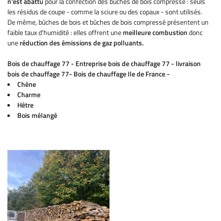
n'est abattu
pour la confection des bûches de bois compressé : seuls
les résidus de coupe - comme la sciure ou des copaux - sont utilisés.
De même, bûches de bois et bûches de bois compressé présentent un
faible taux d'humidité : elles offrent une
meilleure combustion
donc
une
réduction des émissions de gaz polluants.
En cochant cette case, vous consentez à recevoir nos propositions commerciales à
l'adresse email indiqué ci-dessus. Vous pouvez vous désinscrire à tout moment en
utilisant
le formulaire de désinscription
.
Bois de chauffage 77 - Entreprise bois de chauffage 77 - livraison
bois de chauffage 77- Bois de chauffage Ile de France -
INSCRIPTION
Chêne
Charme
Hêtre
Bois mélangé
ACCUEIL