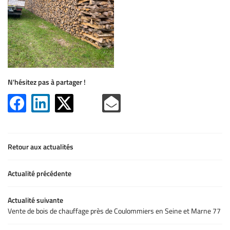
Une question
IS DE CHAUFFAGE
GAGE - ABATTAGE
06 65 60 65 9
ESPACES VERTS
N'hésitez pas à partager !
OS RÉALISATIONS
ACTUALITÉS
Rejoignez-nous 
AVIS
Retour aux actualités
CONTACT
Actualité précédente
Actualité suivante
Vente de bois de chauffage près de Coulommiers en Seine et Marne 77