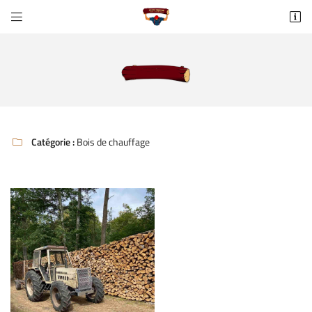


https://maps.app.goo.gl/TyCSKauprCWqeVNU8
77370 Fontains
06 65 60 65 90
Catégorie :
Bois de chauffage

Adresse email de réception

Recopier le code ci-contre

Rafraîchir le captcha
