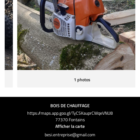
ACTUALITÉS
Rejoignez-nous 
AVIS
CONTACT
1 photos
BOIS DE CHAUFFAGE
https://maps.app.goo.gl/TyCSKauprCWqeVNU8
77370 Fontains
Afficher la carte