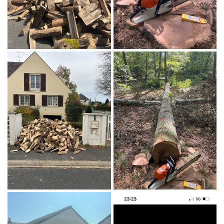
En cochant cette case, vous consentez à recevoir nos propositions commerciales à
l'adresse email indiqué ci-dessus. Vous pouvez vous désinscrire à tout moment en
utilisant
le formulaire de désinscription
.
INSCRIPTION