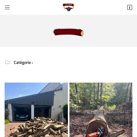


https://maps.app.goo.gl/TyCSKauprCWqeVNU8
77370 Fontains
06 65 60 65 90
Catégorie :

Adresse email de réception

Recopier le code ci-contre

Rafraîchir le captcha
